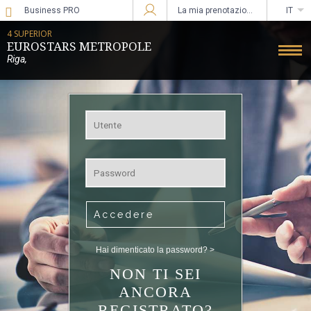
Business PRO
La mia prenotazione
IT
Accedi a Star Traveler o Corporate
4 SUPERIOR
EUROSTARS METROPOLE
Riga
,
Accedere
Hai dimenticato la password? >
NON TI SEI
ANCORA
REGISTRATO?