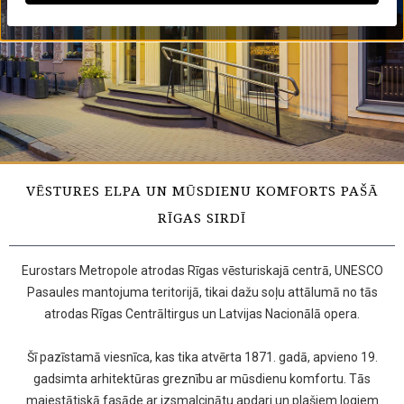
VĒSTURES ELPA UN MŪSDIENU KOMFORTS PAŠĀ
RĪGAS SIRDĪ
Eurostars Metropole atrodas Rīgas vēsturiskajā centrā, UNESCO
Pasaules mantojuma teritorijā, tikai dažu soļu attālumā no tās
atrodas Rīgas Centrāltirgus un Latvijas Nacionālā opera.
Šī pazīstamā viesnīca, kas tika atvērta 1871. gadā, apvieno 19.
gadsimta arhitektūras greznību ar mūsdienu komfortu. Tās
majestātiskā fasāde ar izsmalcinātu apdari un plašiem logiem