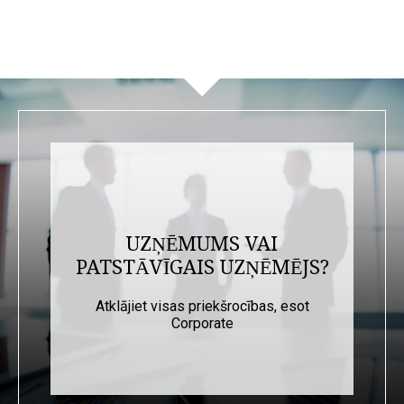
UZŅĒMUMS VAI
PATSTĀVĪGAIS UZŅĒMĒJS?
Atklājiet visas priekšrocības, esot
Corporate