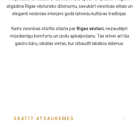
atgādina Rīgas vēsturisko diženumu, savukārt viesnīcas siltais un
eleganti veidotais interjers godā latviešu kultūras tradīcijas.
Katrs viesnīcas stūrītis stāsta par
Rīgas vēsturi
, nezaudējot
mūsdienīgu komfortu un izcilu apkalpošanu. Tas ietver arī tās
gastro bāru, ideālas vietas, kur izbaudīt labākos ēdienus.
MŪS NOVĒRTĒ
9
Vērtējums uz 10
SKATĪT ATSAUKSMES