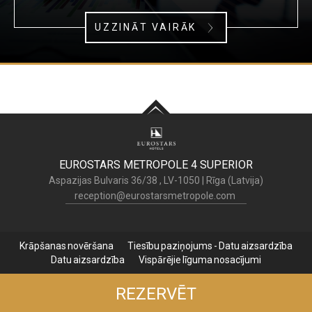
UZZINĀT VAIRĀK
EUROSTARS METROPOLE
4 SUPERIOR
Aspazijas Bulvaris 36/38 ,
LV-1050
|
Rīga (
Latvija
)
reception@eurostarsmetropole.com
Krāpšanas novēršana
Tiesību paziņojums - Datu aizsardzība
Datu aizsardzība
Vispārējie līguma nosacījumi
REZERVĒT