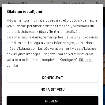
Business PRO
Mana rezervācija
LV
Sign in to Star Traveler or Corporate
4 SUPERIOR
Sīkdatņu iestatījumi
EUROSTARS METROPOLE
Rīga
Mēs izmantojam pirmās puses un trešo pušu sīkdatnes, lai
veiktu analīzi par tīmekļa vietnes lietošanu, personalizētu
saturu, balstoties uz jūsu vēlmēm, un piedāvātu
personalizētu reklāmu, pamatojoties uz jūsu pārlūkošanas
paradumiem. Lai iegūtu vairāk informācijas, varat izlasīt
mūsu sīkdatņu politiku. Jūs varat pieņemt visas sīkdatnes,
noklikšķinot uz pogas "Pieņemt", vai arī varat konfigurēt
vai atteikt to lietošanu, nospiežot "Konfigurēt".
Sīkdatņu
politika
KONFIGURĒT
NORAIDĪT VISU
PIEŅEMT