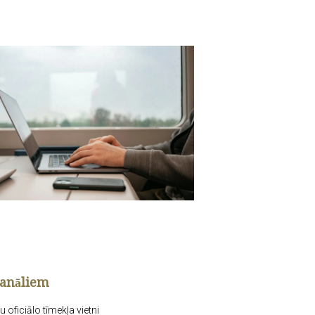
kanāliem
ficiālo tīmekļa vietni