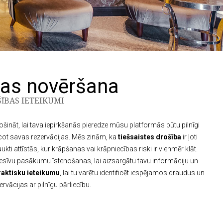
as novēršana
ĪBAS IETEIKUMI
šināt, lai tava iepirkšanās pieredze mūsu platformās būtu pilnīgi
veicot savas rezervācijas. Mēs zinām, ka
tiešsaistes drošība
ir ļoti
kti attīstās, kur krāpšanas vai krāpniecības riski ir vienmēr klāt.
esīvu pasākumu īstenošanas, lai aizsargātu tavu informāciju un
raktisku ieteikumu
, lai tu varētu identificēt iespējamos draudus un
ervācijas ar pilnīgu pārliecību.