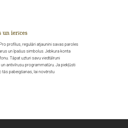
 un ierīces
ro profilus, regulāri atjaunini savas paroles
parus un īpašus simbolus. Jebkura konta
fonu. Tāpat uzturi savu viedtālruni
m un antivīrusu programmatūru. Ja piekļūsti
c tās pabeigšanas, lai novērstu