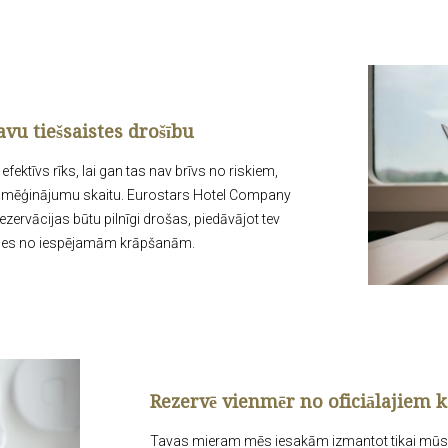
vu tiešsaistes drošību
fektīvs rīks, lai gan tas nav brīvs no riskiem,
s mēģinājumu skaitu. Eurostars Hotel Company
zervācijas būtu pilnīgi drošas, piedāvājot tev
irīties no iespējamām krāpšanām.
Rezervē vienmēr no oficiālajiem 
Tavas mieram mēs iesakām izmantot tikai mūsu o