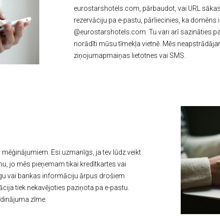
eurostarshotels.com, pārbaudot, vai URL sākas ar 
rezervāciju pa e-pastu, pārliecinies, ka domēns 
@eurostarshotels.com. Tu vari arī sazināties p
norādīti mūsu tīmekļa vietnē. Mēs neapstrādājam
ziņojumapmaiņas lietotnes vai SMS.
 mēģinājumiem. Esi uzmanīgs, ja tev lūdz veikt
, jo mēs pieņemam tikai kredītkartes vai
gu vai bankas informāciju ārpus drošiem
ācija tiek nekavējoties paziņota pa e-pastu.
īdinājuma zīme.