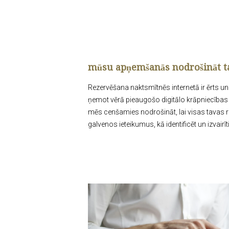
mūsu apņemšanās nodrošināt ta
Rezervēšana naktsmītnēs internetā ir ērts un e
ņemot vērā pieaugošo digitālo krāpniecība
mēs cenšamies nodrošināt, lai visas tavas re
galvenos ieteikumus, kā identificēt un izva