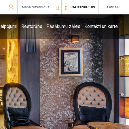
Mana rezervācija
+34 932087109
latviešu
Sign in to Star Traveler or Corporate
alpojumi
Restorāns
Pasākumu zāles
Kontakti un karte