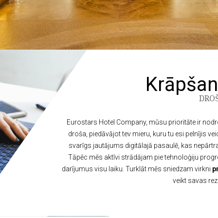
Krāpšan
DROŠ
Eurostars Hotel Company, mūsu prioritāte ir nodro
droša, piedāvājot tev mieru, kuru tu esi pelnījis 
svarīgs jautājums digitālajā pasaulē, kas nepārtrau
Tāpēc mēs aktīvi strādājam pie tehnoloģiju progr
darījumus visu laiku. Turklāt mēs sniedzam virkni
p
veikt savas rez