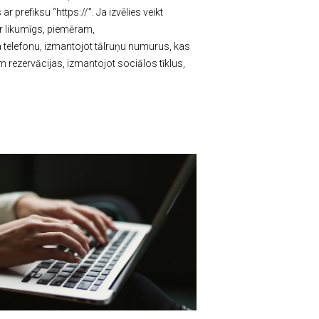
prefiksu “https://”. Ja izvēlies veikt
ir likumīgs, piemēram,
a telefonu, izmantojot tālruņu numurus, kas
 rezervācijas, izmantojot sociālos tīklus,