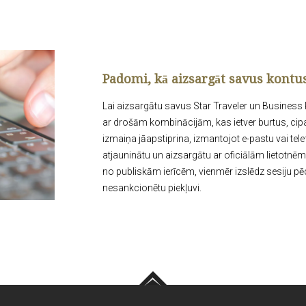
Padomi, kā aizsargāt savus kontus
Lai aizsargātu savus Star Traveler un Business P
ar drošām kombinācijām, kas ietver burtus, ci
izmaiņa jāapstiprina, izmantojot e-pastu vai tele
atjauninātu un aizsargātu ar oficiālām lietotnē
no publiskām ierīcēm, vienmēr izslēdz sesiju pē
nesankcionētu piekļuvi.