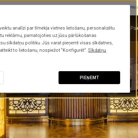
Business PRO
Viesnīca
Galerija
Istabas
Pak
iktu analīzi par tīmekļa vietnes lietošanu, personalizētu
ētu reklāmu, pamatojoties uz jūsu pārlūkošanas
su sīkdatņu politiku. Jūs varat pieņemt visas sīkdatnes,
atteikt to lietošanu, nospiežot "Konfigurēt".
Sīkdatņu
PIEŅEMT