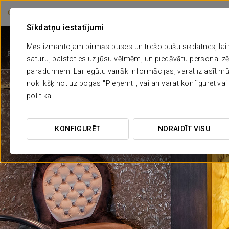
OFICIĀLĀ MĀJAS LAPA
Sīkdatņu iestatījumi
4 SUPERIOR
EUROSTARS METROPOLE
Mēs izmantojam pirmās puses un trešo pušu sīkdatnes, lai ve
Rīga
saturu, balstoties uz jūsu vēlmēm, un piedāvātu personaliz
paradumiem. Lai iegūtu vairāk informācijas, varat izlasīt mū
noklikšķinot uz pogas "Pieņemt", vai arī varat konfigurēt vai 
politika
KONFIGURĒT
NORAIDĪT VISU