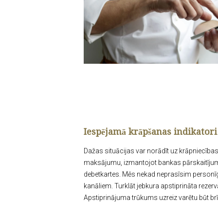
Iespējamā krāpšanas indikatori
Dažas situācijas var norādīt uz krāpniecības
maksājumu, izmantojot bankas pārskaitījumu
debetkartes. Mēs nekad neprasīsim personī
kanāliem. Turklāt jebkura apstiprināta rezerv
Apstiprinājuma trūkums uzreiz varētu būt br